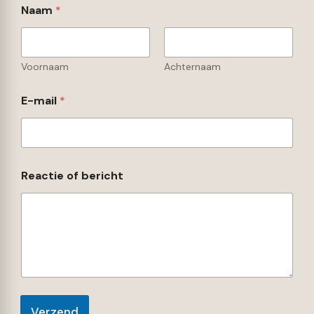
Naam
*
Voornaam
Achternaam
o
E-mail
*
f
E
-
m
a
i
Reactie of bericht
l
E
-
m
a
i
l
Verzend